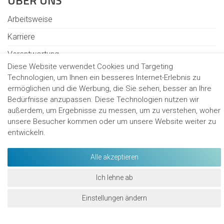
ÜBER UNS
Arbeitsweise
Karriere
Verantwortung
Diese Website verwendet Cookies und Targeting
Standorte
Technologien, um Ihnen ein besseres Internet-Erlebnis zu
ermöglichen und die Werbung, die Sie sehen, besser an Ihre
Bedürfnisse anzupassen. Diese Technologien nutzen wir
außerdem, um Ergebnisse zu messen, um zu verstehen, woher
Kontakt
unsere Besucher kommen oder um unsere Website weiter zu
Cookies
entwickeln.
Hinweisgeberschutzgesetz
Datenschutz
Alle akzeptieren
Datenschutzhinweise für Bewerbende
Impressum
Ich lehne ab
Einstellungen ändern
WhatsApp Bewerbung!