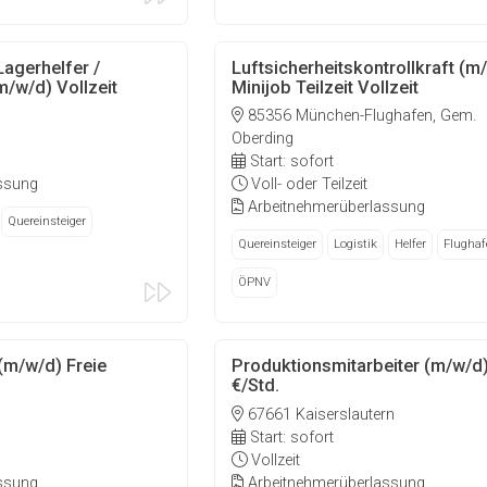
Lagerhelfer /
Luftsicherheitskontrollkraft (m
/w/d) Vollzeit
Minijob Teilzeit Vollzeit
85356 München-Flughafen, Gem.
Oberding
Start: sofort
ssung
Voll- oder Teilzeit
Arbeitnehmerüberlassung
Quereinsteiger
Quereinsteiger
Logistik
Helfer
Flughaf
ÖPNV
(m/w/d) Freie
Produktionsmitarbeiter (m/w/d
€/Std.
67661 Kaiserslautern
Start: sofort
Vollzeit
ssung
Arbeitnehmerüberlassung