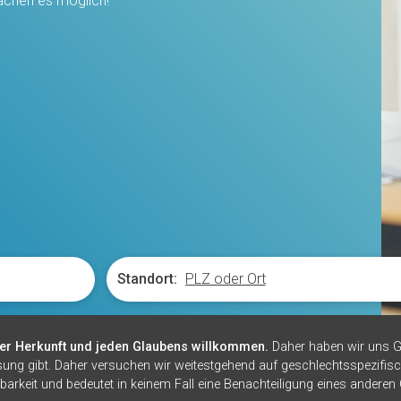
chen es möglich!
Standort:
er Herkunft und jeden Glaubens willkommen.
Daher haben wir uns G
sung gibt. Daher versuchen wir weitestgehend auf geschlechtsspezifisc
barkeit und bedeutet in keinem Fall eine Benachteiligung eines anderen