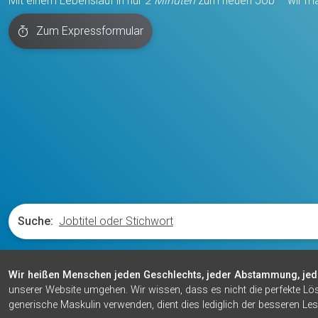
Mit einem Lebenslauf in nur
2 Minuten
zum neuen Job – wir ma
Zum Expressformular
Suche:
Wir heißen Menschen jeden Geschlechts, jeder Abstammung, jed
unserer Website umgehen. Wir wissen, dass es nicht die perfekte Lö
generische Maskulin verwenden, dient dies lediglich der besseren Les