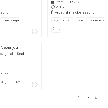
Start: 31.08.2026
Vollzeit
ssung
Arbeitnehmerüberlassung
Quereinsteiger
Lager
Logistik
Helfer
Quereinsteiger
ÖPNV
 Nebenjob
zig/Halle, Stadt
ssung
steiger
ÖPNV
1
…
3
4