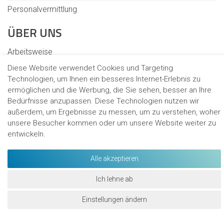
Personalvermittlung
ÜBER UNS
Arbeitsweise
Diese Website verwendet Cookies und Targeting
Karriere
Technologien, um Ihnen ein besseres Internet-Erlebnis zu
Verantwortung
ermöglichen und die Werbung, die Sie sehen, besser an Ihre
Bedürfnisse anzupassen. Diese Technologien nutzen wir
Standorte
außerdem, um Ergebnisse zu messen, um zu verstehen, woher
unsere Besucher kommen oder um unsere Website weiter zu
entwickeln.
Kontakt
Cookies
Alle akzeptieren
Hinweisgeberschutzgesetz
Ich lehne ab
Datenschutz
Datenschutzhinweise für Bewerbende
Einstellungen ändern
WhatsApp Bewerbung!
Impressum