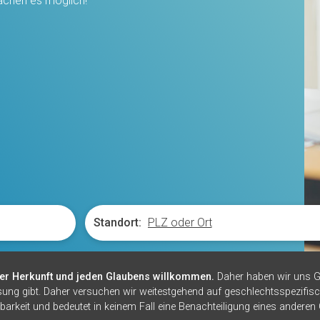
chen es möglich!
Standort:
er Herkunft und jeden Glaubens willkommen.
Daher haben wir uns G
sung gibt. Daher versuchen wir weitestgehend auf geschlechtsspezifisc
barkeit und bedeutet in keinem Fall eine Benachteiligung eines anderen