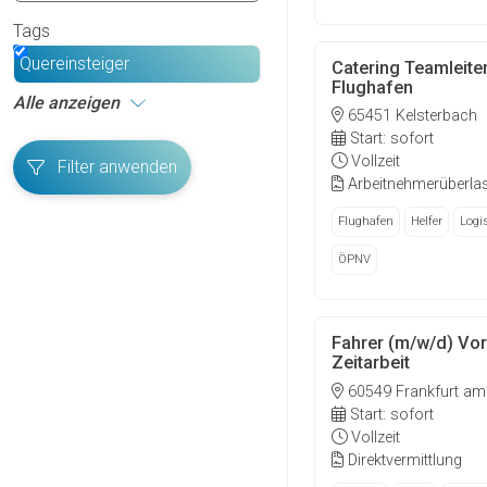
Tags
Quereinsteiger
Catering Teamleite
Flughafen
Alle anzeigen
65451 Kelsterbach
Start: sofort
Vollzeit
Filter anwenden
Arbeitnehmerüberla
Flughafen
Helfer
Logis
ÖPNV
Fahrer (m/w/d) Vor
Zeitarbeit
60549 Frankfurt am
Start: sofort
Vollzeit
Direktvermittlung