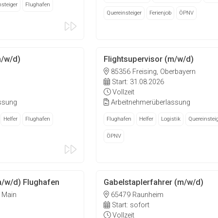
steiger
Flughafen
Quereinsteiger
Ferienjob
ÖPNV
m/w/d)
Flightsupervisor (m/w/d)
85356 Freising, Oberbayern
Start: 31.08.2026
Vollzeit
ssung
Arbeitnehmerüberlassung
Helfer
Flughafen
Flughafen
Helfer
Logistik
Quereinstei
ÖPNV
m/w/d) Flughafen
Gabelstaplerfahrer (m/w/d)
 Main
65479 Raunheim
Start: sofort
Vollzeit