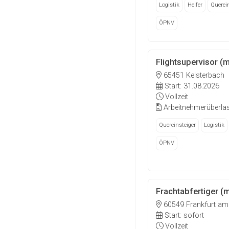
Logistik
Helfer
Querein
ÖPNV
Flightsupervisor (
65451 Kelsterbach
Start: 31.08.2026
Vollzeit
Arbeitnehmerüberla
Quereinsteiger
Logistik
ÖPNV
Frachtabfertiger (
60549 Frankfurt am
Start: sofort
Vollzeit