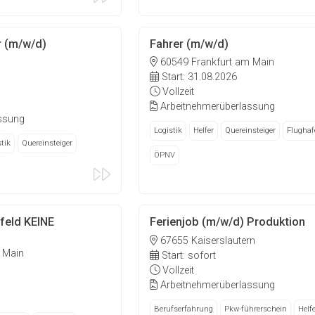
r (m/w/d)
Fahrer (m/w/d)
60549 Frankfurt am Main
Start: 31.08.2026
Vollzeit
Arbeitnehmerüberlassung
ssung
Logistik
Helfer
Quereinsteiger
Flughaf
tik
Quereinsteiger
ÖPNV
feld KEINE
Ferienjob (m/w/d) Produktion
67655 Kaiserslautern
 Main
Start: sofort
Vollzeit
Arbeitnehmerüberlassung
Berufserfahrung
Pkw-führerschein
Helfe