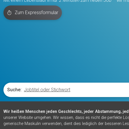
Mit einem Lebenslauf in nur
2 Minuten
zum neuen Job – wir ma
Zum Expressformular
Suche:
Wir heißen Menschen jeden Geschlechts, jeder Abstammung, jed
unserer Website umgehen. Wir wissen, dass es nicht die perfekte Lö
generische Maskulin verwenden, dient dies lediglich der besseren Les