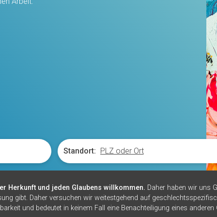
hen Arbeit.
Standort:
er Herkunft und jeden Glaubens willkommen.
Daher haben wir uns G
sung gibt. Daher versuchen wir weitestgehend auf geschlechtsspezifisc
barkeit und bedeutet in keinem Fall eine Benachteiligung eines anderen