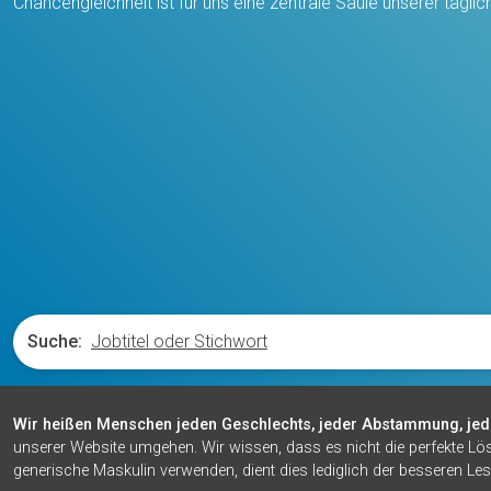
Chancengleichheit ist für uns eine zentrale Säule unserer täglic
Suche:
Wir heißen Menschen jeden Geschlechts, jeder Abstammung, jed
unserer Website umgehen. Wir wissen, dass es nicht die perfekte Lö
generische Maskulin verwenden, dient dies lediglich der besseren Les