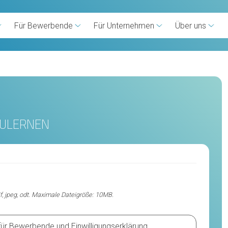
Für Bewerbende
Für Unternehmen
Über uns
ZULERNEN
if, jpeg, odt. Maximale Dateigröße: 10MB.
für Bewerbende
und
Einwilligungserklärung